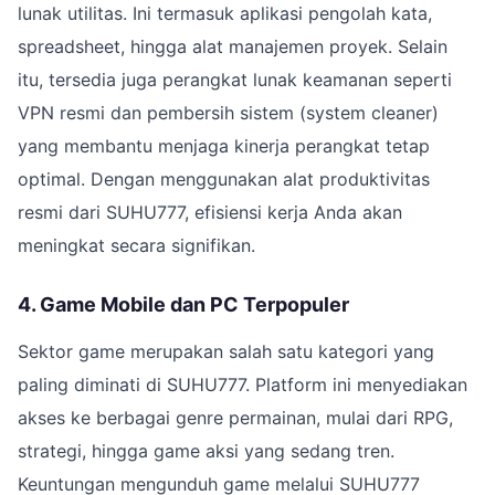
lunak utilitas. Ini termasuk aplikasi pengolah kata,
spreadsheet, hingga alat manajemen proyek. Selain
itu, tersedia juga perangkat lunak keamanan seperti
VPN resmi dan pembersih sistem (system cleaner)
yang membantu menjaga kinerja perangkat tetap
optimal. Dengan menggunakan alat produktivitas
resmi dari SUHU777, efisiensi kerja Anda akan
meningkat secara signifikan.
4. Game Mobile dan PC Terpopuler
Sektor game merupakan salah satu kategori yang
paling diminati di SUHU777. Platform ini menyediakan
akses ke berbagai genre permainan, mulai dari RPG,
strategi, hingga game aksi yang sedang tren.
Keuntungan mengunduh game melalui SUHU777