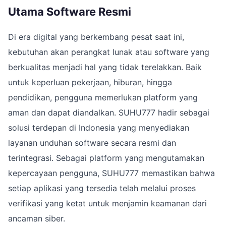
Utama Software Resmi
Di era digital yang berkembang pesat saat ini,
kebutuhan akan perangkat lunak atau software yang
berkualitas menjadi hal yang tidak terelakkan. Baik
untuk keperluan pekerjaan, hiburan, hingga
pendidikan, pengguna memerlukan platform yang
aman dan dapat diandalkan. SUHU777 hadir sebagai
solusi terdepan di Indonesia yang menyediakan
layanan unduhan software secara resmi dan
terintegrasi. Sebagai platform yang mengutamakan
kepercayaan pengguna, SUHU777 memastikan bahwa
setiap aplikasi yang tersedia telah melalui proses
verifikasi yang ketat untuk menjamin keamanan dari
ancaman siber.