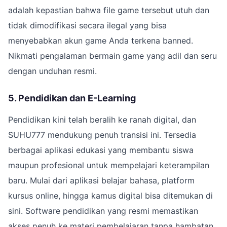
adalah kepastian bahwa file game tersebut utuh dan
tidak dimodifikasi secara ilegal yang bisa
menyebabkan akun game Anda terkena banned.
Nikmati pengalaman bermain game yang adil dan seru
dengan unduhan resmi.
5. Pendidikan dan E-Learning
Pendidikan kini telah beralih ke ranah digital, dan
SUHU777 mendukung penuh transisi ini. Tersedia
berbagai aplikasi edukasi yang membantu siswa
maupun profesional untuk mempelajari keterampilan
baru. Mulai dari aplikasi belajar bahasa, platform
kursus online, hingga kamus digital bisa ditemukan di
sini. Software pendidikan yang resmi memastikan
akses penuh ke materi pembelajaran tanpa hambatan