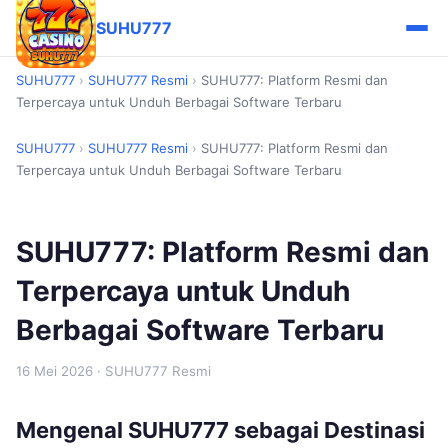
SUHU777
SUHU777
›
SUHU777 Resmi
›
SUHU777: Platform Resmi dan
Terpercaya untuk Unduh Berbagai Software Terbaru
SUHU777
›
SUHU777 Resmi
›
SUHU777: Platform Resmi dan
Terpercaya untuk Unduh Berbagai Software Terbaru
SUHU777: Platform Resmi dan
Terpercaya untuk Unduh
Berbagai Software Terbaru
16 Mei 2026
· SUHU777 Resmi
Mengenal SUHU777 sebagai Destinasi