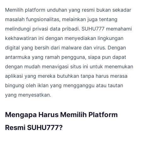
Memilih platform unduhan yang resmi bukan sekadar
masalah fungsionalitas, melainkan juga tentang
melindungi privasi data pribadi. SUHU777 memahami
kekhawatiran ini dengan menyediakan lingkungan
digital yang bersih dari malware dan virus. Dengan
antarmuka yang ramah pengguna, siapa pun dapat
dengan mudah menavigasi situs ini untuk menemukan
aplikasi yang mereka butuhkan tanpa harus merasa
bingung oleh iklan yang mengganggu atau tautan
yang menyesatkan.
Mengapa Harus Memilih Platform
Resmi SUHU777?