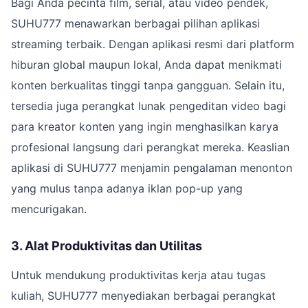
Bagi Anda pecinta film, serial, atau video pendek,
SUHU777 menawarkan berbagai pilihan aplikasi
streaming terbaik. Dengan aplikasi resmi dari platform
hiburan global maupun lokal, Anda dapat menikmati
konten berkualitas tinggi tanpa gangguan. Selain itu,
tersedia juga perangkat lunak pengeditan video bagi
para kreator konten yang ingin menghasilkan karya
profesional langsung dari perangkat mereka. Keaslian
aplikasi di SUHU777 menjamin pengalaman menonton
yang mulus tanpa adanya iklan pop-up yang
mencurigakan.
3. Alat Produktivitas dan Utilitas
Untuk mendukung produktivitas kerja atau tugas
kuliah, SUHU777 menyediakan berbagai perangkat