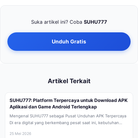
Suka artikel ini? Coba
SUHU777
Unduh Gratis
Artikel Terkait
SUHU777: Platform Terpercaya untuk Download APK
Aplikasi dan Game Android Terlengkap
Mengenal SUHU777 sebagai Pusat Unduhan APK Terpercaya
Di era digital yang berkembang pesat saat ini, kebutuhan
akan aplikasi Android yang...
25 Mei 2026