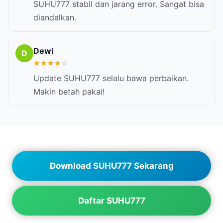
SUHU777 stabil dan jarang error. Sangat bisa
diandalkan.
Dewi
D
★
★
★
★
☆
Update SUHU777 selalu bawa perbaikan.
Makin betah pakai!
Download SUHU777 Sekarang
Daftar SUHU777