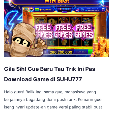
Gila Sih! Gue Baru Tau Trik Ini Pas
Download Game di SUHU777
Halo guys! Balik lagi sama gue, mahasiswa yang
kerjaannya begadang demi push rank. Kemarin gue
iseng nyari update-an game versi paling stabil buat