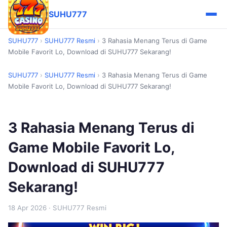
SUHU777
SUHU777
›
SUHU777 Resmi
›
3 Rahasia Menang Terus di Game
Mobile Favorit Lo, Download di SUHU777 Sekarang!
SUHU777
›
SUHU777 Resmi
›
3 Rahasia Menang Terus di Game
Mobile Favorit Lo, Download di SUHU777 Sekarang!
3 Rahasia Menang Terus di
Game Mobile Favorit Lo,
Download di SUHU777
Sekarang!
18 Apr 2026
· SUHU777 Resmi