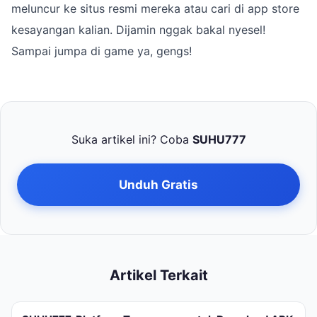
meluncur ke situs resmi mereka atau cari di app store
kesayangan kalian. Dijamin nggak bakal nyesel!
Sampai jumpa di game ya, gengs!
Suka artikel ini? Coba
SUHU777
Unduh Gratis
Artikel Terkait