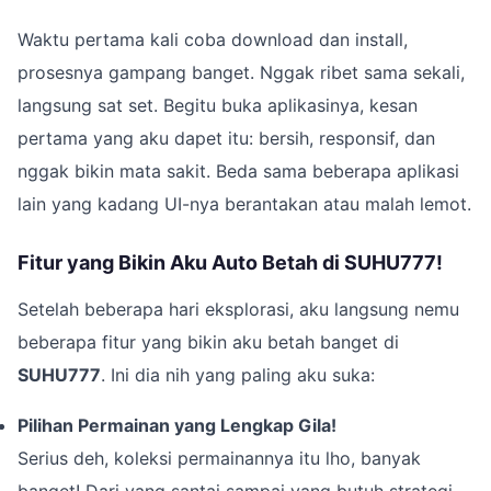
Waktu pertama kali coba download dan install,
prosesnya gampang banget. Nggak ribet sama sekali,
langsung sat set. Begitu buka aplikasinya, kesan
pertama yang aku dapet itu: bersih, responsif, dan
nggak bikin mata sakit. Beda sama beberapa aplikasi
lain yang kadang UI-nya berantakan atau malah lemot.
Fitur yang Bikin Aku Auto Betah di SUHU777!
Setelah beberapa hari eksplorasi, aku langsung nemu
beberapa fitur yang bikin aku betah banget di
SUHU777
. Ini dia nih yang paling aku suka:
Pilihan Permainan yang Lengkap Gila!
Serius deh, koleksi permainannya itu lho, banyak