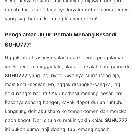
iseng nanya sesuatu, dan langsung dijawab dengan
ramah dan solutif. Rasanya kayak ngobrol sama temen
yang siap bantu. Ini poin plus banget sih!
Pengalaman Jujur: Pernah Menang Besar di
SUHU777!
Nggak afdol rasanya kalau nggak cerita pengalaman
ini. Beberapa minggu lalu, aku coba salah satu game di
SUHU777
yang lagi hype. Awalnya cuma iseng aja,
main kecil-kecilan. Eh, nggak disangka-sangka, lagi
hoki banget hari itu! Aku berhasil menang besar lho!
Rasanya seneng banget, kayak dapet durian runtuh.
Langsung deh aku share ke temen-temen dan mereka
pada kaget. Dari situ aku makin yakin kalau
SUHU777
ini bukan cuma janji doang, tapi emang ngasih