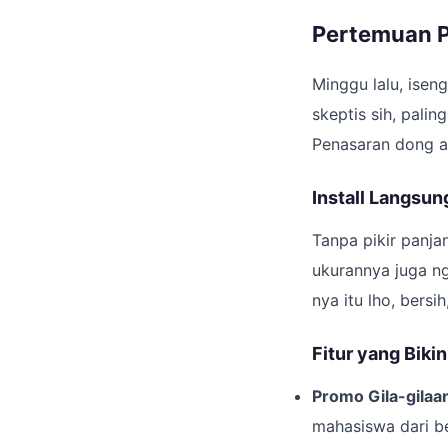
Pertemuan 
Minggu lalu, isen
skeptis sih, palin
Penasaran dong a
Install Langsun
Tanpa pikir panj
ukurannya juga n
nya itu lho, bers
Fitur yang Biki
Promo Gila-gilaa
mahasiswa dari be