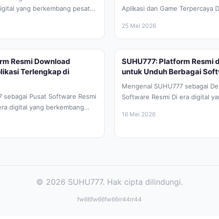
digital yang berkembang pesat
Aplikasi dan Game Terpercaya Di
 akan aplikasi Android yang...
berkembang pesat saat ini, ke
25 Mei 2026
perangkat...
orm Resmi Download
SUHU777: Platform Resmi 
ikasi Terlengkap di
untuk Unduh Berbagai Sof
Mengenal SUHU777 sebagai Des
sebagai Pusat Software Resmi
Software Resmi Di era digital 
era digital yang berkembang
pesat saat ini, kebutuhan akan 
16 Mei 2026
utuhan akan perangkat lunak...
atau...
© 2026 SUHU777. Hak cipta dilindungi.
fw66
fw66
fw66
rr44
rr44