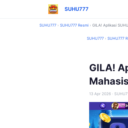
SUHU777
SUHU777
›
SUHU777 Resmi
›
GILA! Aplikasi SUHU
SUHU777
›
SUHU777 R
GILA! Ap
Mahasis
13 Apr 2026
· SUHU7