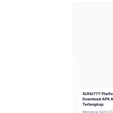
SUHU777: Platfo
Download APK A
Terlengkap
Mengenal SUHU777