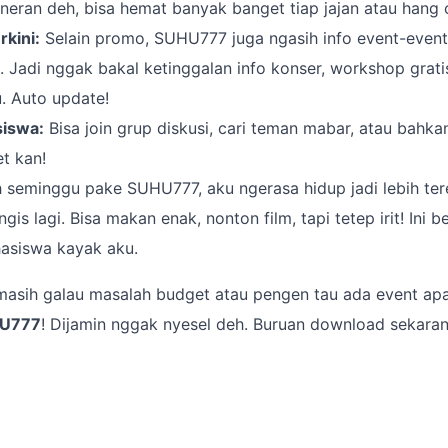
eran deh, bisa hemat banyak banget tiap jajan atau hang 
kini:
Selain promo, SUHU777 juga ngasih info event-event 
 Jadi nggak bakal ketinggalan info konser, workshop grati
. Auto update!
iswa:
Bisa join grup diskusi, cari teman mabar, atau bahkan
t kan!
h seminggu pake SUHU777, aku ngerasa hidup jadi lebih te
is lagi. Bisa makan enak, nonton film, tapi tetep irit! Ini
asiswa kayak aku.
masih galau masalah budget atau pengen tau ada event apa
U777
! Dijamin nggak nyesel deh. Buruan download sekaran