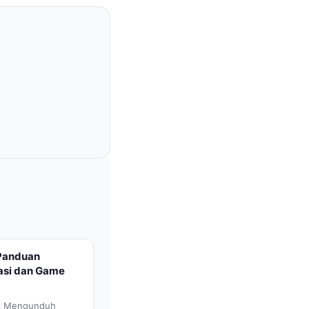
Panduan
asi dan Game
uk Mengunduh