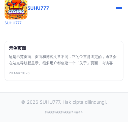
SUHU777
SUHU777
示例页面
这是示范页面。页面和博客文章不同，它的位置是固定的，通常会
在站点导航栏显示。很多用户都创建一个「关于」页面，向访客介
绍自己。例如： 大家好！ 我白天是一名快递小哥，晚上是一名有抱
20 Mar 2026
负的魔术师，这是我的网站。 我住在北京，养了一只名叫二哈的小
狗。 我平时喜欢喝可乐，还有遛狗。 ……或这个： XYZ
Doohickey 公司成立于 1971 年，自从建立以来，我们一直向社会
贡献着优秀 doohickies。我们的公司总部位于天朝魔都，有着超过
两千名员工，对魔都政府税收有着巨大贡献。 而您，作为一位
© 2026 SUHU777. Hak cipta dilindungi.
WordPress 新用户，我们建议您转到您站点的仪表盘，删除本页
fw66
fw66
fw66
rr44
rr44
面，然后创建包含您自己内容的新页面。祝您使用愉快！