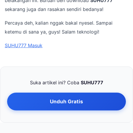
belakangan ini. Buruan deh download
SUHU777
sekarang juga dan rasakan sendiri bedanya!
Percaya deh, kalian nggak bakal nyesel. Sampai
ketemu di sana ya, guys! Salam teknologi!
SUHU777 Masuk
Suka artikel ini? Coba
SUHU777
Unduh Gratis