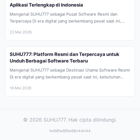
Aplikasi Terlengkap di Indonesia
Mengenal SUHU777 sebagai Pusat Software Resmi dan
Terpercaya Di era digital yang berkembang pesat saat ini,
kebutuhan akan perangkat lunak...
22 Mei 2026
SUHU777: Platform Resmi dan Terpercaya untuk
Unduh Berbagai Software Terbaru
Mengenal SUHU777 sebagai Destinasi Utama Software Resmi
Di era digital yang berkembang pesat saat ini, kebutuhan
akan perangkat lunak atau...
16 Mei 2026
© 2026 SUHU777. Hak cipta dilindungi.
fw66
fw66
fw66
rr44
rr44