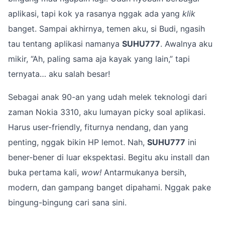
aplikasi, tapi kok ya rasanya nggak ada yang
klik
banget. Sampai akhirnya, temen aku, si Budi, ngasih
tau tentang aplikasi namanya
SUHU777
. Awalnya aku
mikir, “Ah, paling sama aja kayak yang lain,” tapi
ternyata… aku salah besar!
Sebagai anak 90-an yang udah melek teknologi dari
zaman Nokia 3310, aku lumayan picky soal aplikasi.
Harus user-friendly, fiturnya nendang, dan yang
penting, nggak bikin HP lemot. Nah,
SUHU777
ini
bener-bener di luar ekspektasi. Begitu aku install dan
buka pertama kali,
wow!
Antarmukanya bersih,
modern, dan gampang banget dipahami. Nggak pake
bingung-bingung cari sana sini.